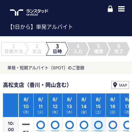
【1日から】単発アルバイト
単発・短期アルバイト（SPOT）のご登録
高松支店（香川・岡山含む）
MAP
8/
8/
8/
8/
8/
8/
8/
8/
10
11
12
13
14
15
16
17
（月）
（火）
（水）
（木）
（金）
（土）
（日）
（月
10:
00