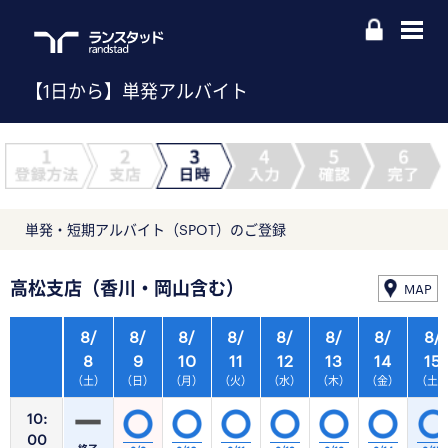
【1日から】単発アルバイト
単発・短期アルバイト（SPOT）のご登録
高松支店（香川・岡山含む）
MAP
8/
8/
8/
8/
8/
8/
8/
8/
8
9
10
11
12
13
14
15
（土）
（日）
（月）
（火）
（水）
（木）
（金）
（土
10:
00