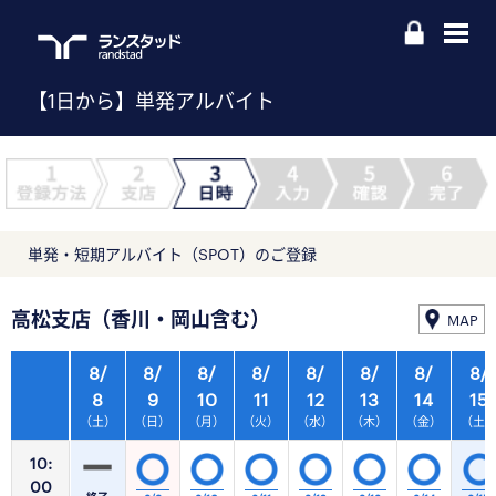
【1日から】単発アルバイト
単発・短期アルバイト（SPOT）のご登録
高松支店（香川・岡山含む）
MAP
8/
8/
8/
8/
8/
8/
8/
8/
8
9
10
11
12
13
14
15
（土）
（日）
（月）
（火）
（水）
（木）
（金）
（土
10:
00