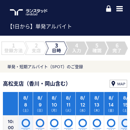
【1日から】単発アルバイト
単発・短期アルバイト（SPOT）のご登録
高松支店（香川・岡山含む）
MAP
8/
8/
8/
8/
8/
8/
8/
8/
8
9
10
11
12
13
14
15
（土）
（日）
（月）
（火）
（水）
（木）
（金）
（土
10:
00