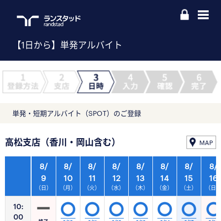
【1日から】単発アルバイト
単発・短期アルバイト（SPOT）のご登録
高松支店（香川・岡山含む）
MAP
8/
8/
8/
8/
8/
8/
8/
8/
9
10
11
12
13
14
15
16
（日）
（月）
（火）
（水）
（木）
（金）
（土）
（日
10:
00