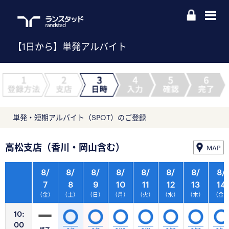
【1日から】単発アルバイト
単発・短期アルバイト（SPOT）のご登録
高松支店（香川・岡山含む）
MAP
8/
8/
8/
8/
8/
8/
8/
8/
7
8
9
10
11
12
13
14
（金）
（土）
（日）
（月）
（火）
（水）
（木）
（金
10:
00