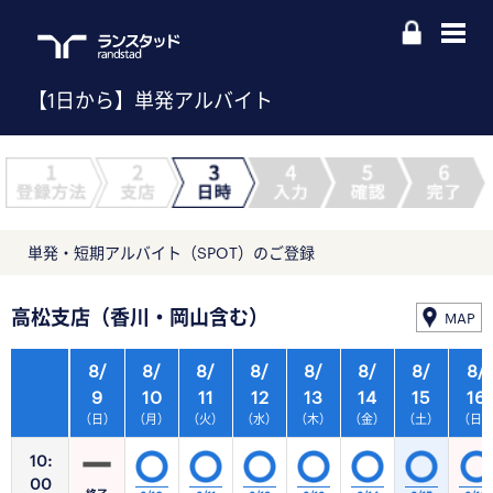
【1日から】単発アルバイト
単発・短期アルバイト（SPOT）のご登録
高松支店（香川・岡山含む）
MAP
8/
8/
8/
8/
8/
8/
8/
8/
9
10
11
12
13
14
15
16
（日）
（月）
（火）
（水）
（木）
（金）
（土）
（日
10:
00