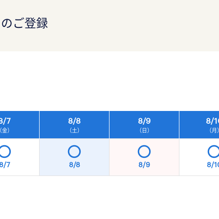
）のご登録
）
8/
7
8/
8
8/
9
8/
1
（金）
（土）
（日）
（月
8/7
8/8
8/9
8/1