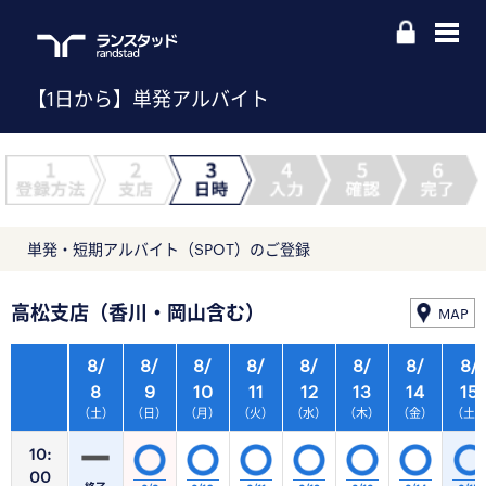
【1日から】単発アルバイト
単発・短期アルバイト（SPOT）のご登録
高松支店（香川・岡山含む）
MAP
8/
8/
8/
8/
8/
8/
8/
8/
8
9
10
11
12
13
14
15
（土）
（日）
（月）
（火）
（水）
（木）
（金）
（土
10:
00