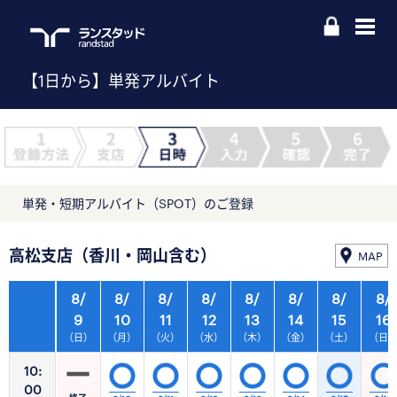
【1日から】単発アルバイト
単発・短期アルバイト（SPOT）のご登録
高松支店（香川・岡山含む）
MAP
8/
8/
8/
8/
8/
8/
8/
8/
9
10
11
12
13
14
15
16
（日）
（月）
（火）
（水）
（木）
（金）
（土）
（日
10:
00