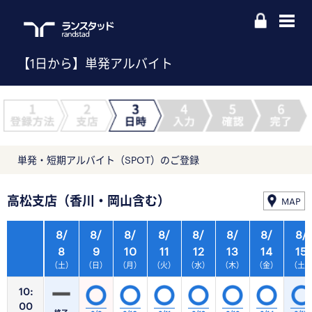
【1日から】単発アルバイト
単発・短期アルバイト（SPOT）のご登録
高松支店（香川・岡山含む）
MAP
8/
8/
8/
8/
8/
8/
8/
8/
8
9
10
11
12
13
14
15
（土）
（日）
（月）
（火）
（水）
（木）
（金）
（土
10:
00