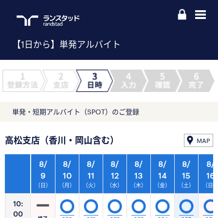
【1日から】単発アルバイト
単発・短期アルバイト（SPOT）のご登録
高松支店（香川・岡山含む）
MAP
8/
8/
8/
8/
8/
8/
8/
8/
9
10
11
12
13
14
15
16
（日）
（月）
（火）
（水）
（木）
（金）
（土）
（日
10:
00