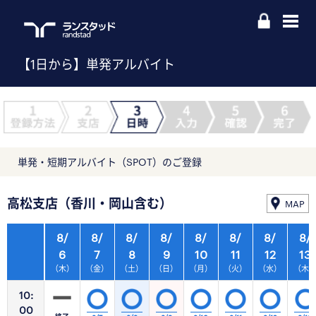
【1日から】単発アルバイト
単発・短期アルバイト（SPOT）のご登録
高松支店（香川・岡山含む）
MAP
8/
8/
8/
8/
8/
8/
8/
8/
6
7
8
9
10
11
12
13
（木）
（金）
（土）
（日）
（月）
（火）
（水）
（木
10:
00