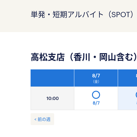
単発・短期アルバイト（SPOT
高松支店（香川・岡山含む
8/
7
（金）
10:
00
8/7
< 前の週