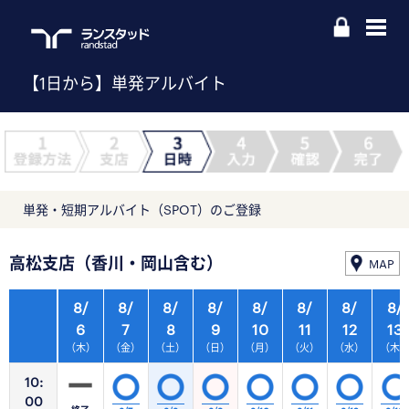
【1日から】単発アルバイト
単発・短期アルバイト（SPOT）のご登録
高松支店（香川・岡山含む）
MAP
8/
8/
8/
8/
8/
8/
8/
8/
6
7
8
9
10
11
12
13
（木）
（金）
（土）
（日）
（月）
（火）
（水）
（木
10:
00