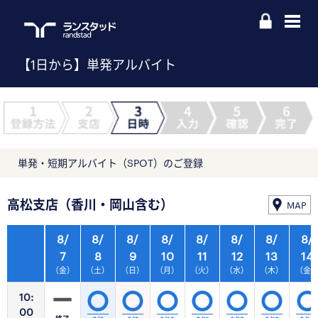
【1日から】単発アルバイト
単発・短期アルバイト（SPOT）のご登録
高松支店（香川・岡山含む）
MAP
8/
8/
8/
8/
8/
8/
8/
8/
7
8
9
10
11
12
13
14
（金）
（土）
（日）
（月）
（火）
（水）
（木）
（金
10:
00