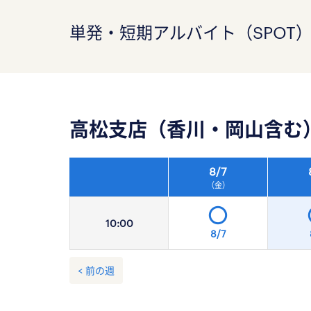
単発・短期アルバイト（SPOT
高松支店（香川・岡山含む
8/
7
（金）
10:
00
8/7
< 前の週