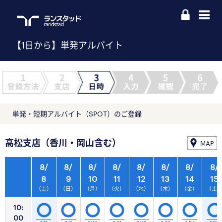
【1日から】単発アルバイト
単発・短期アルバイト（SPOT）のご登録
高松支店（香川・岡山含む）
MAP
8/
8/
8/
8/
8/
8/
8/
8/
8
9
10
11
12
13
14
15
（土）
（日）
（月）
（火）
（水）
（木）
（金）
（土
10:
00