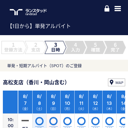
【1日から】単発アルバイト
単発・短期アルバイト（SPOT）のご登録
高松支店（香川・岡山含む）
MAP
8/
8/
8/
8/
8/
8/
8/
8/
7
8
9
10
11
12
13
14
（金）
（土）
（日）
（月）
（火）
（水）
（木）
（金
10:
00