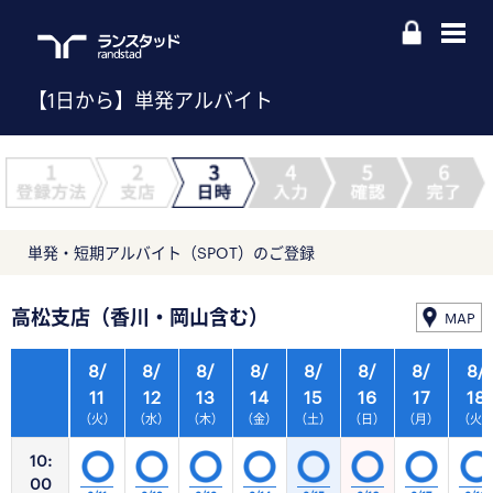
【1日から】単発アルバイト
単発・短期アルバイト（SPOT）のご登録
高松支店（香川・岡山含む）
MAP
8/
8/
8/
8/
8/
8/
8/
8/
11
12
13
14
15
16
17
18
（火）
（水）
（木）
（金）
（土）
（日）
（月）
（火
10:
00