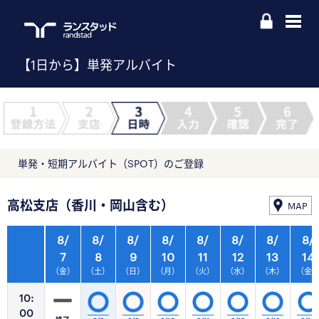
【1日から】単発アルバイト
単発・短期アルバイト（SPOT）のご登録
高松支店（香川・岡山含む）
MAP
8/
8/
8/
8/
8/
8/
8/
8/
7
8
9
10
11
12
13
14
（金）
（土）
（日）
（月）
（火）
（水）
（木）
（金
10:
00