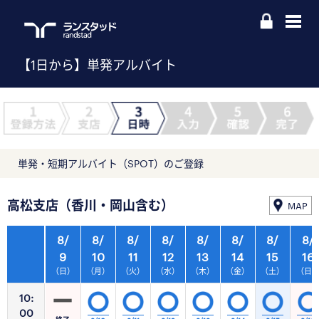
【1日から】単発アルバイト
単発・短期アルバイト（SPOT）のご登録
高松支店（香川・岡山含む）
MAP
8/
8/
8/
8/
8/
8/
8/
8/
9
10
11
12
13
14
15
16
（日）
（月）
（火）
（水）
（木）
（金）
（土）
（日
10:
00