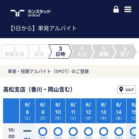
【1日から】単発アルバイト
単発・短期アルバイト（SPOT）のご登録
高松支店（香川・岡山含む）
MAP
8/
8/
8/
8/
8/
8/
8/
8/
8
9
10
11
12
13
14
15
（土）
（日）
（月）
（火）
（水）
（木）
（金）
（土
10:
00