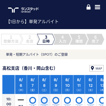
【1日から】単発アルバイト
単発・短期アルバイト（SPOT）のご登録
高松支店（香川・岡山含む）
MAP
8/
8/
8/
8/
8/
8/
8/
8/
6
7
8
9
10
11
12
13
（木）
（金）
（土）
（日）
（月）
（火）
（水）
（木
10:
00