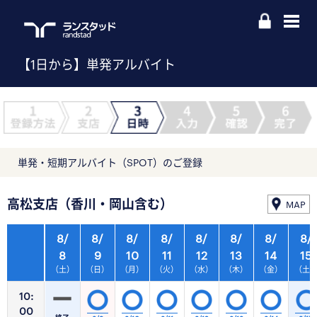
【1日から】単発アルバイト
単発・短期アルバイト（SPOT）のご登録
高松支店（香川・岡山含む）
MAP
8/
8/
8/
8/
8/
8/
8/
8/
8
9
10
11
12
13
14
15
（土）
（日）
（月）
（火）
（水）
（木）
（金）
（土
10:
00