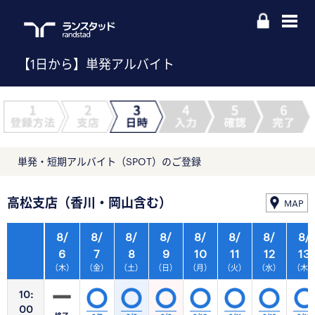
【1日から】単発アルバイト
単発・短期アルバイト（SPOT）のご登録
高松支店（香川・岡山含む）
MAP
8/
8/
8/
8/
8/
8/
8/
8/
6
7
8
9
10
11
12
13
（木）
（金）
（土）
（日）
（月）
（火）
（水）
（木
10:
00