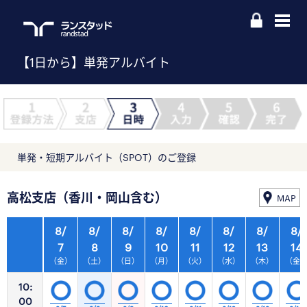
【1日から】単発アルバイト
単発・短期アルバイト（SPOT）のご登録
高松支店（香川・岡山含む）
MAP
8/
8/
8/
8/
8/
8/
8/
8/
7
8
9
10
11
12
13
14
（金）
（土）
（日）
（月）
（火）
（水）
（木）
（金
10:
00