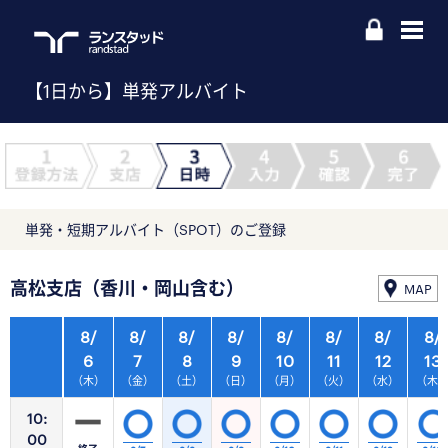
【1日から】単発アルバイト
単発・短期アルバイト（SPOT）のご登録
高松支店（香川・岡山含む）
MAP
8/
8/
8/
8/
8/
8/
8/
8/
6
7
8
9
10
11
12
13
（木）
（金）
（土）
（日）
（月）
（火）
（水）
（木
10:
00