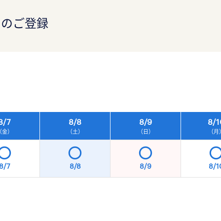
）のご登録
）
8/
7
8/
8
8/
9
8/
1
（金）
（土）
（日）
（月
8/7
8/8
8/9
8/1