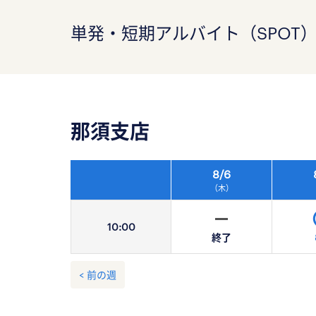
単発・短期アルバイト（SPOT
那須支店
8/
6
（木）
10:
00
終了
< 前の週