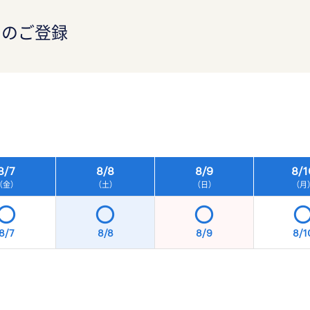
）のご登録
8/
7
8/
8
8/
9
8/
1
（金）
（土）
（日）
（月
8/7
8/8
8/9
8/1