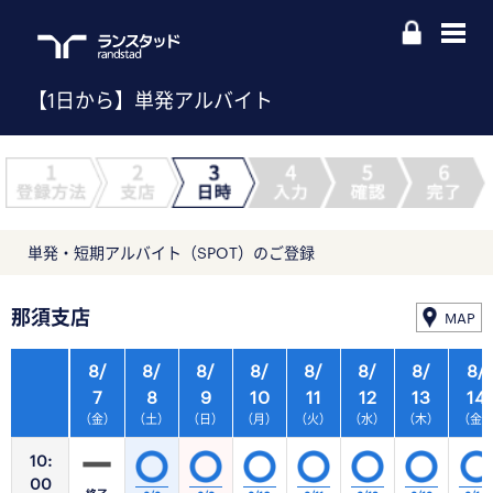
【1日から】単発アルバイト
単発・短期アルバイト（SPOT）のご登録
那須支店
MAP
8/
8/
8/
8/
8/
8/
8/
8/
7
8
9
10
11
12
13
14
（金）
（土）
（日）
（月）
（火）
（水）
（木）
（金
10:
00