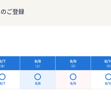
）のご登録
）
8/
7
8/
8
8/
9
8/
1
（金）
（土）
（日）
（月
8/7
8/8
8/9
8/1