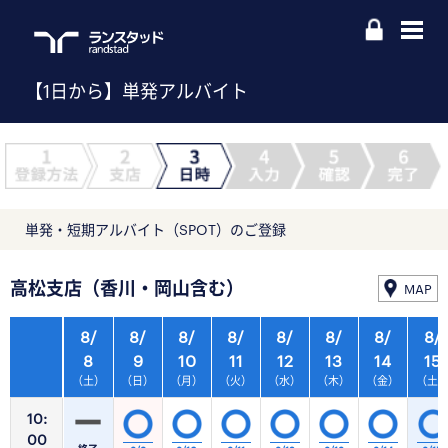
【1日から】単発アルバイト
単発・短期アルバイト（SPOT）のご登録
高松支店（香川・岡山含む）
MAP
8/
8/
8/
8/
8/
8/
8/
8/
8
9
10
11
12
13
14
15
（土）
（日）
（月）
（火）
（水）
（木）
（金）
（土
10:
00