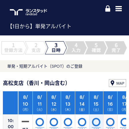
【1日から】単発アルバイト
単発・短期アルバイト（SPOT）のご登録
高松支店（香川・岡山含む）
MAP
8/
8/
8/
8/
8/
8/
8/
8/
10
11
12
13
14
15
16
17
（月）
（火）
（水）
（木）
（金）
（土）
（日）
（月
10:
00