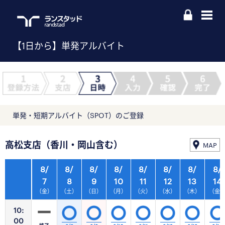
【1日から】単発アルバイト
単発・短期アルバイト（SPOT）のご登録
高松支店（香川・岡山含む）
MAP
8/
8/
8/
8/
8/
8/
8/
8/
7
8
9
10
11
12
13
14
（金）
（土）
（日）
（月）
（火）
（水）
（木）
（金
10:
00