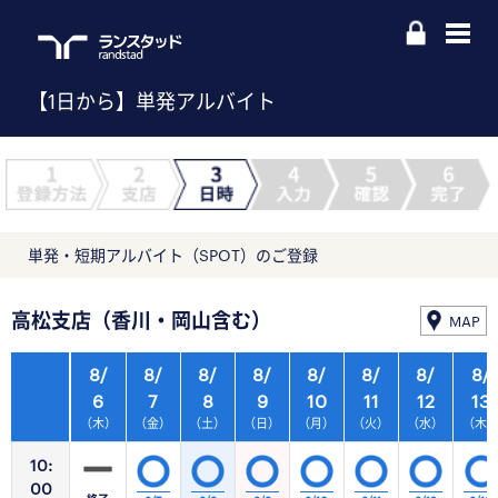
【1日から】単発アルバイト
単発・短期アルバイト（SPOT）のご登録
高松支店（香川・岡山含む）
MAP
8/
8/
8/
8/
8/
8/
8/
8/
6
7
8
9
10
11
12
13
（木）
（金）
（土）
（日）
（月）
（火）
（水）
（木
10:
00