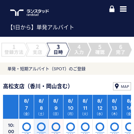
【1日から】単発アルバイト
単発・短期アルバイト（SPOT）のご登録
高松支店（香川・岡山含む）
MAP
8/
8/
8/
8/
8/
8/
8/
8/
7
8
9
10
11
12
13
14
（金）
（土）
（日）
（月）
（火）
（水）
（木）
（金
10:
00