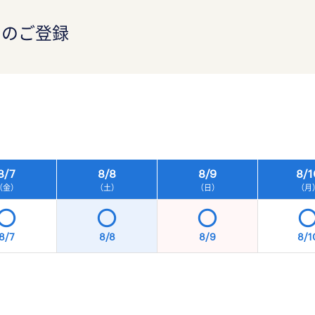
）のご登録
）
8/
7
8/
8
8/
9
8/
1
（金）
（土）
（日）
（月
8/7
8/8
8/9
8/1