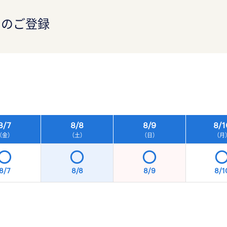
）のご登録
）
8/
7
8/
8
8/
9
8/
1
（金）
（土）
（日）
（月
8/7
8/8
8/9
8/1