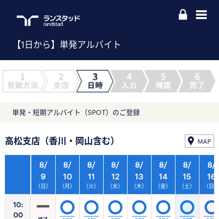
【1日から】単発アルバイト
単発・短期アルバイト（SPOT）のご登録
高松支店（香川・岡山含む）
MAP
8/
8/
8/
8/
8/
8/
8/
8/
9
10
11
12
13
14
15
16
（日）
（月）
（火）
（水）
（木）
（金）
（土）
（日
10:
00