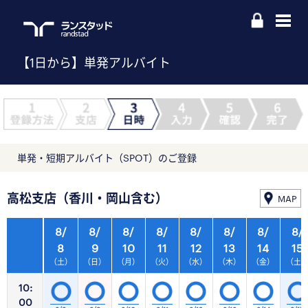
【1日から】単発アルバイト
単発・短期アルバイト（SPOT）のご登録
高松支店（香川・岡山含む）
MAP
8/
8/
8/
8/
8/
8/
8/
8/
8
9
10
11
12
13
14
15
（土）
（日）
（月）
（火）
（水）
（木）
（金）
（土
10:
00