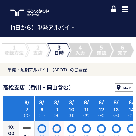
【1日から】単発アルバイト
単発・短期アルバイト（SPOT）のご登録
高松支店（香川・岡山含む）
MAP
8/
8/
8/
8/
8/
8/
8/
8/
7
8
9
10
11
12
13
14
（金）
（土）
（日）
（月）
（火）
（水）
（木）
（金
10:
00