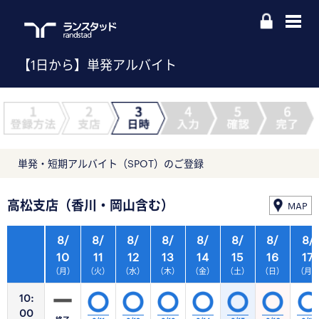
【1日から】単発アルバイト
単発・短期アルバイト（SPOT）のご登録
高松支店（香川・岡山含む）
MAP
8/
8/
8/
8/
8/
8/
8/
8/
10
11
12
13
14
15
16
17
（月）
（火）
（水）
（木）
（金）
（土）
（日）
（月
10:
00