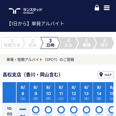
【1日から】単発アルバイト
単発・短期アルバイト（SPOT）のご登録
高松支店（香川・岡山含む）
MAP
8/
8/
8/
8/
8/
8/
8/
8/
8
9
10
11
12
13
14
15
（土）
（日）
（月）
（火）
（水）
（木）
（金）
（土
10:
00