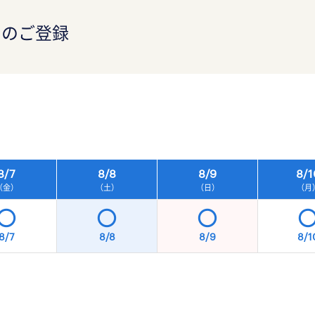
）のご登録
）
8/
7
8/
8
8/
9
8/
1
（金）
（土）
（日）
（月
8/7
8/8
8/9
8/1