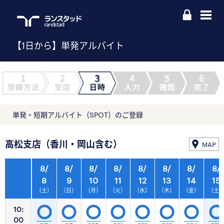
【1日から】単発アルバイト
単発・短期アルバイト（SPOT）のご登録
高松支店（香川・岡山含む）
MAP
8/
8/
8/
8/
8/
8/
8/
8/
8
9
10
11
12
13
14
15
（土）
（日）
（月）
（火）
（水）
（木）
（金）
（土
10:
00