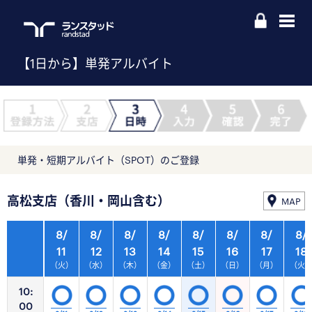
【1日から】単発アルバイト
単発・短期アルバイト（SPOT）のご登録
高松支店（香川・岡山含む）
MAP
8/
8/
8/
8/
8/
8/
8/
8/
11
12
13
14
15
16
17
18
（火）
（水）
（木）
（金）
（土）
（日）
（月）
（火
10:
00