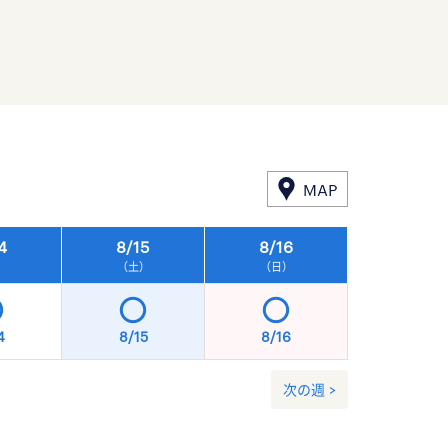
MAP
4
8/
15
8/
16
8/
17
）
（土）
（日）
（月）
4
8/15
8/16
8/17
次の週 >