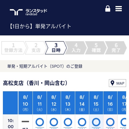
【1日から】単発アルバイト
単発・短期アルバイト（SPOT）のご登録
高松支店（香川・岡山含む）
MAP
8/
8/
8/
8/
8/
8/
8/
8/
10
11
12
13
14
15
16
17
（月）
（火）
（水）
（木）
（金）
（土）
（日）
（月
10:
00