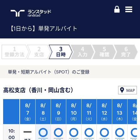
【1日から】単発アルバイト
単発・短期アルバイト（SPOT）のご登録
高松支店（香川・岡山含む）
MAP
8/
8/
8/
8/
8/
8/
8/
8/
7
8
9
10
11
12
13
14
（金）
（土）
（日）
（月）
（火）
（水）
（木）
（金
10:
00